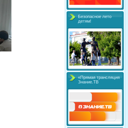
Безопасное лето
детям!
«Прямая трансляция
Знание.ТВ