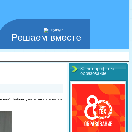
Решаем вместе
80 лет проф. тех
образование
втики". Ребята узнали много нового и