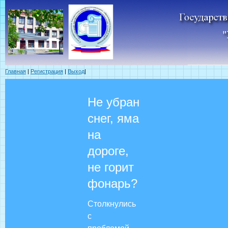
Главная
|
Регистрация
|
Выход
|
Не убран
снег, яма
на
дороге,
не горит
фонарь?
Столкнулись
с