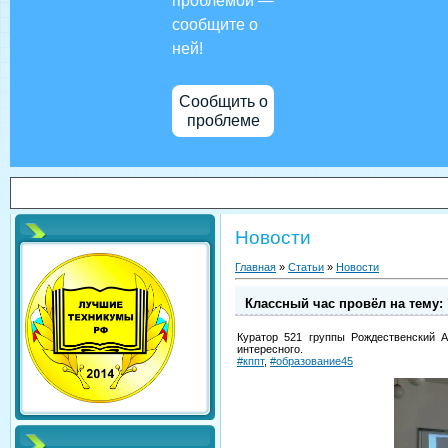
проблемой —
сообщите о
ней!
Сообщить о
проблеме
Новости
Главная
»
Статьи
»
Новости
Классный час провёл на тему:
Куратор 521 группы Рождественский А
интересного.
#кппт
,
#образование45