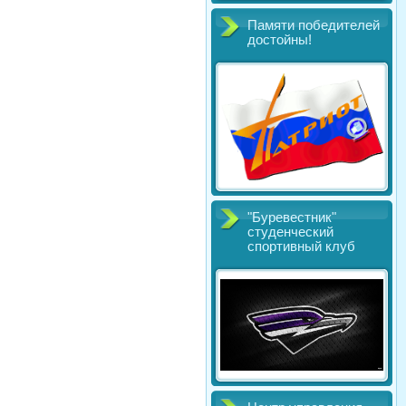
Памяти победителей
достойны!
"Буревестник"
студенческий
спортивный клуб