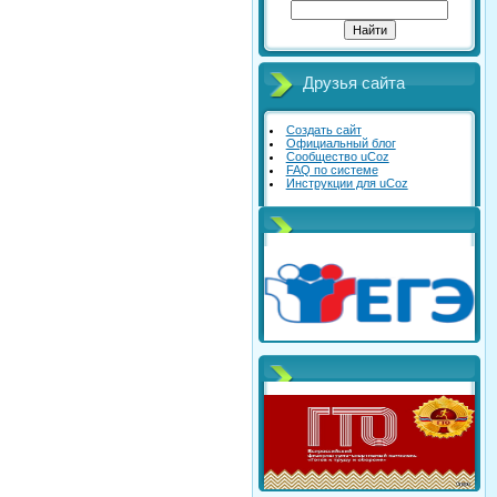
Друзья сайта
Создать сайт
Официальный блог
Сообщество uCoz
FAQ по системе
Инструкции для uCoz