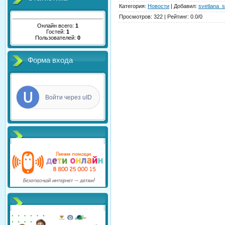
Категория
:
Новости
|
Добавил
:
svetlana_s
Просмотров
:
322
|
Рейтинг
:
0.0
/
0
Онлайн всего:
1
Гостей:
1
Пользователей:
0
Форма входа
Войти через uID