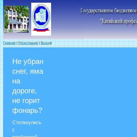
Главная
|
Регистрация
|
Выход
|
Не убран
снег, яма
на
дороге,
не горит
фонарь?
Столкнулись
с