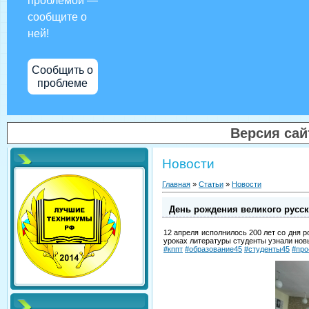
проблемой —
сообщите о
ней!
Сообщить о
проблеме
Версия са
Новости
Главная
»
Статьи
»
Новости
День рождения великого русск
12 апреля исполнилось 200 лет со дня р
уроках литературы студенты узнали нов
#кппт
#образование45
#студенты45
#про