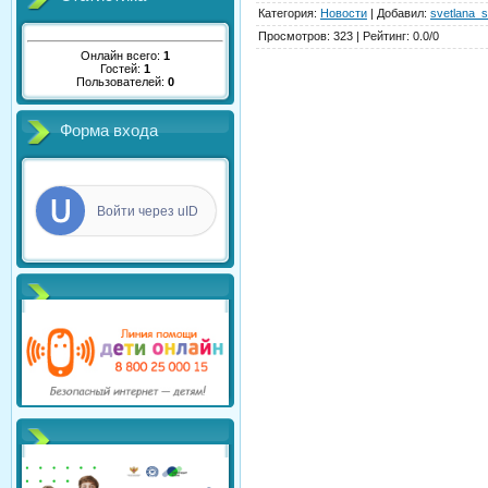
Категория
:
Новости
|
Добавил
:
svetlana_s
Просмотров
:
323
|
Рейтинг
:
0.0
/
0
Онлайн всего:
1
Гостей:
1
Пользователей:
0
Форма входа
Войти через uID