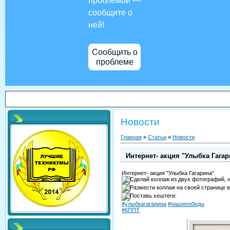
проблемой —
сообщите о
ней!
Сообщить о
проблеме
Новости
Главная
»
Статьи
»
Новости
Интернет- акция "Улыбка Гагар
Интернет- акция "Улыбка Гагарина"
Сделай коллаж из двух фотографий, 
Размести коллаж на своей странице в
Поставь хештеги:
#улыбкагагарина
#нашипобеды
#КППТ