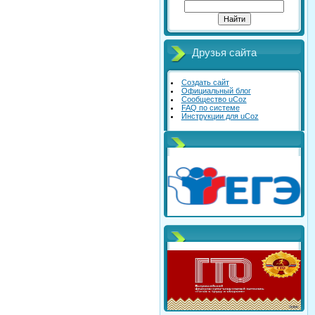
Друзья сайта
Создать сайт
Официальный блог
Сообщество uCoz
FAQ по системе
Инструкции для uCoz