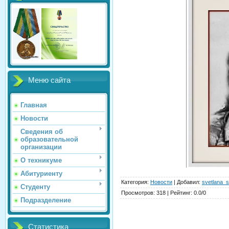
Меню сайта
Главная
Новости
Сведения об
образовательной
организации
О техникуме
Абитуриенту
Категория
:
Новости
|
Добавил
:
svetlana_s
Студенту
Просмотров
:
318
|
Рейтинг
:
0.0
/
0
Подразделение
Статистика