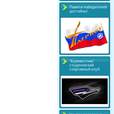
Памяти победителей
достойны!
"Буревестник"
студенческий
спортивный клуб