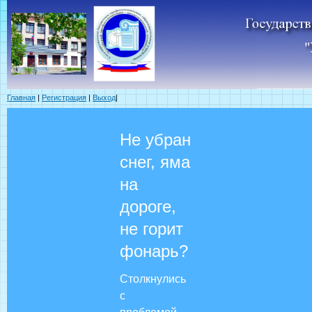
Главная
|
Регистрация
|
Выход
|
Не убран
снег, яма
на
дороге,
не горит
фонарь?
Столкнулись
с