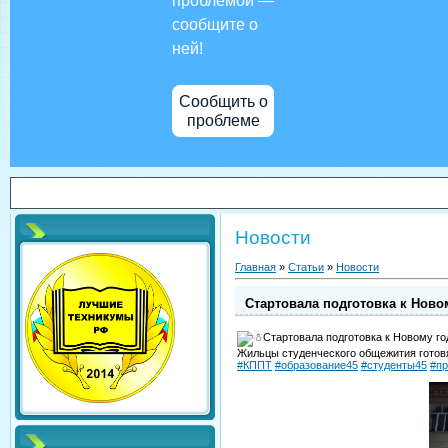
проблемой —
сообщите о
ней!
Сообщить о
проблеме
Новости
Главная
»
Статьи
»
Новости
Стартовала подготовка к Новом
Стартовала подготовка к Новому год
Жильцы студенческого общежития готовят
#КППТ
#образование45
#студенты45
#пр