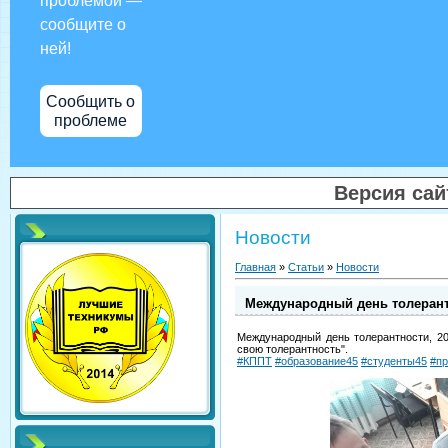
проблемой —
сообщите о
ней!
Сообщить о
проблеме
Версия са
Новости
Главная
»
Статьи
»
Новости
Международный день толеран
Международный день толерантности, 20
свою толерантность".
#КППТ
#образование45
#студенты45
#пр