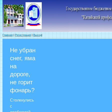
Главная
|
Регистрация
|
Выход
|
Не убран
снег, яма
на
дороге,
не горит
фонарь?
Столкнулись
с