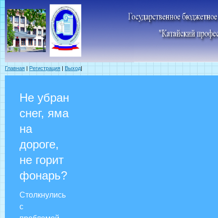
Главная
|
Регистрация
|
Выход
|
Не убран
снег, яма
на
дороге,
не горит
фонарь?
Столкнулись
с