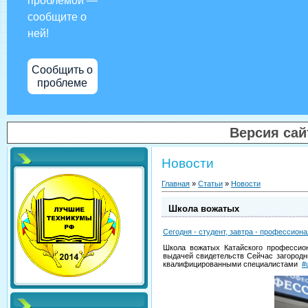
проблемой —
сообщите о
ней!
Сообщить о
проблеме
Версия са
Новости
Главная
»
Статьи
»
Новости
Школа вожатых
Сегодня - студент, завтра - профессиона
Школа вожатых Катайского профессион
выдачей свидетельств
Сейчас загородн
квалифицированными специалистами
#