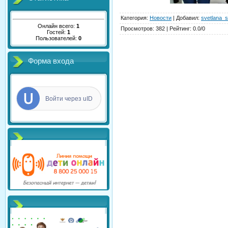
Категория
:
Новости
|
Добавил
:
svetlana_s
Онлайн всего:
1
Просмотров
:
382
|
Рейтинг
:
0.0
/
0
Гостей:
1
Пользователей:
0
Форма входа
Войти через uID