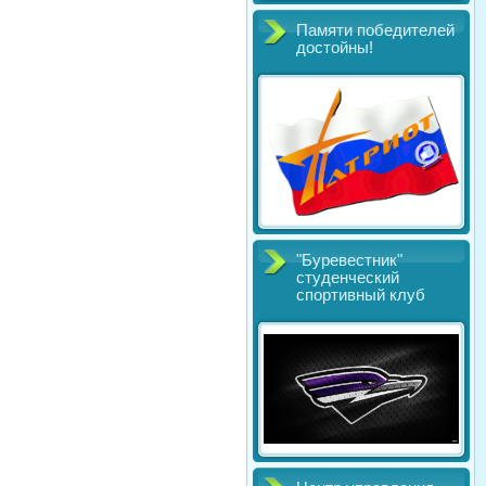
Памяти победителей
достойны!
"Буревестник"
студенческий
спортивный клуб