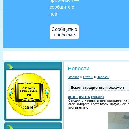
проблемой —
сообщите о
ней!
Сообщить о
проблеме
Новости
Главная
»
Статьи
»
Новости
Демонстрационный экзамен
#КППТ
#МППК
#Катайск
Сегодня студенты и преподаватели Кат
базе которого состоялось модульное 
воспитание».