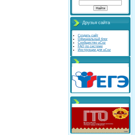
Друзья сайта
Создать сайт
Официальный блог
Сообщество uCoz
FAQ по системе
Инструкции для uCoz