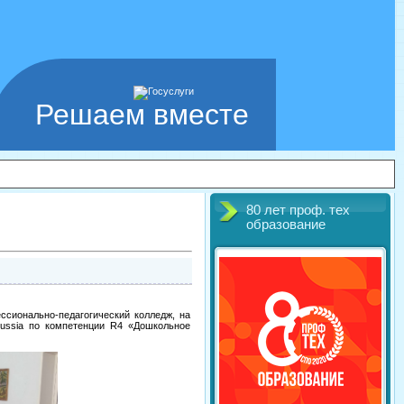
Решаем вместе
80 лет проф. тех
образование
ссионально-педагогический колледж, на
Russia по компетенции R4 «Дошкольное