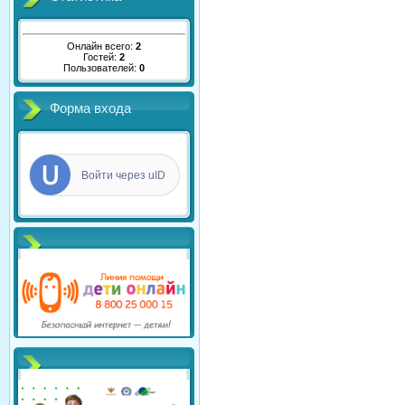
Онлайн всего:
2
Гостей:
2
Пользователей:
0
Форма входа
Войти через uID