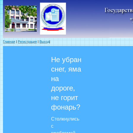
Главная
|
Регистрация
|
Выход
|
Не убран
снег, яма
на
дороге,
не горит
фонарь?
Столкнулись
с