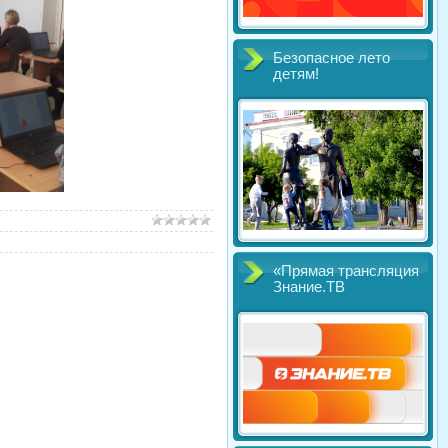
Безопасное лето
детям!
«Прямая трансляция
Знание.ТВ