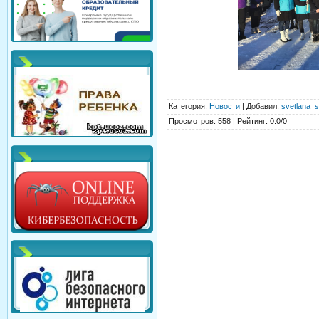
Категория
:
Новости
|
Добавил
:
svetlana_s
Просмотров
:
558
|
Рейтинг
:
0.0
/
0