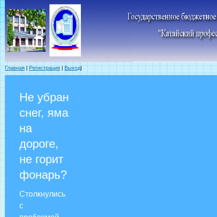
Главная
|
Регистрация
|
Выход
|
Не убран
снег, яма
на
дороге,
не горит
фонарь?
Столкнулись
с