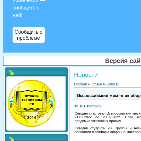
проблемой —
сообщите о
ней!
Сообщить о
проблеме
Версия са
Новости
Главная
»
Статьи
»
Новости
Всероссийский месячник обор
#КППТ
#Катайск
Сегодня стартовал Всероссийский меся
21.01.2022 по 23.02.2022. План м
эпидемиологических правил.
Сегодня студенты 208 группы и Алек
районного месячника оборонно-массовой