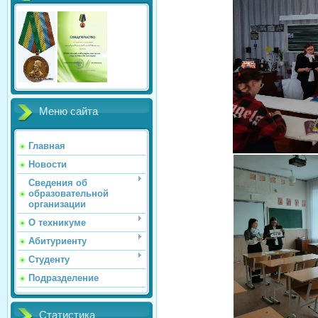
Меню сайта
Главная
Новости
Сведения об
образовательной
организации
О техникуме
Абитуриенту
Студенту
Подразделение
Статистика