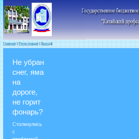
Главная
|
Регистрация
|
Выход
|
Не убран
снег, яма
на
дороге,
не горит
фонарь?
Столкнулись
с