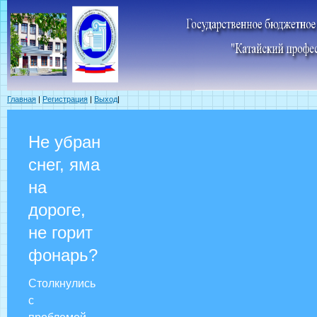
Главная
|
Регистрация
|
Выход
|
Не убран
снег, яма
на
дороге,
не горит
фонарь?
Столкнулись
с