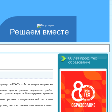
Решаем вместе
80 лет проф. тех
образование
культур «АТАС» - Ассоциация творчески
ацию, демонстрацию творческих работ
е строгое жюри, а благодарные зрители
енты разных специальностей из семи
Курган, на фестиваль отправили самых
е.