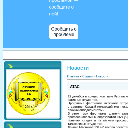
проблемой —
сообщите о
ней!
Сообщить о
проблеме
Новости
Главная
»
Статьи
»
Новости
АТАС
12 декабря в концертном зале Курганс
активных студентов.
Программа фестиваля включала эстра
студентов. Каждый желающий мог показ
своими аплодисментами.
В этом году фестиваль шагнул дале
профессиональных образовательных учр
Конечно, студенты Катайского профес
талантливых студентов.
Даниил Мясников 131 (а) группа предста