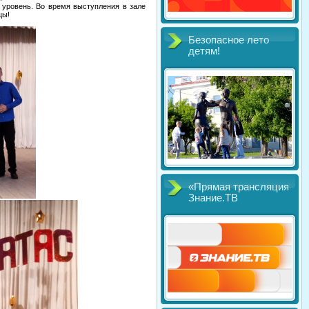
 уровень. Во время выступления в зале
цы!
Безопасное лето
детям!
«Прямая трансляция
Знание.ТВ