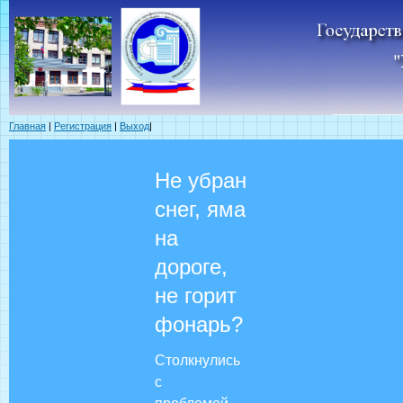
Главная
|
Регистрация
|
Выход
|
Не убран
снег, яма
на
дороге,
не горит
фонарь?
Столкнулись
с