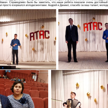
Мама». Справедливо было бы заметить, что наши ребята показали очень достойный
ал просто взорвался аплодисментами. Андрей и Даниил, спасибо за ваш талант, молод