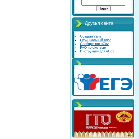
Друзья сайта
Создать сайт
Официальный блог
Сообщество uCoz
FAQ по системе
Инструкции для uCoz