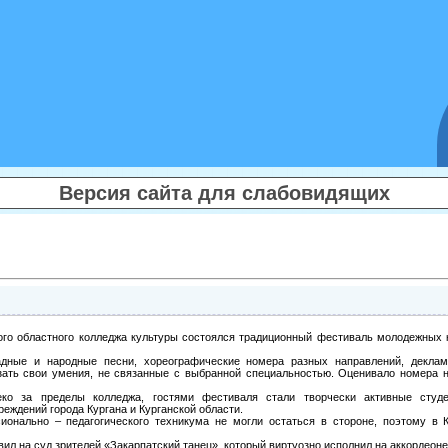
Версия сайта для слабовидящих
кого областного колледжа культуры состоялся традиционный фестиваль молодежных 
дные и народные песни, хореографические номера разных направлений, деклам
ать свои умения, не связанные с выбранной специальностью. Оценивало номера н
ко за пределы колледжа, гостями фестиваля стали творчески активные студ
еждений города Кургана и Курганской области.
сионально – педагогического техникума не могли остаться в стороне, поэтому в 
вил на суд зрителей «Закарпатский танец», который виртуозно исполнил на аккордеон