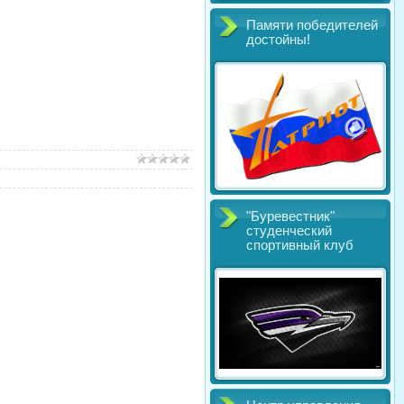
Памяти победителей
достойны!
"Буревестник"
студенческий
спортивный клуб