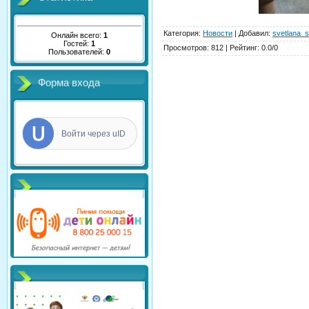
Категория
:
Новости
|
Добавил
:
svetlana_s
Онлайн всего:
1
Гостей:
1
Просмотров
:
812
|
Рейтинг
:
0.0
/
0
Пользователей:
0
Форма входа
Войти через uID