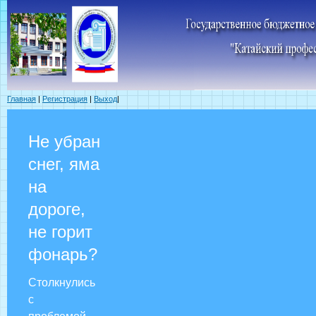
Главная
|
Регистрация
|
Выход
|
Не убран
снег, яма
на
дороге,
не горит
фонарь?
Столкнулись
с