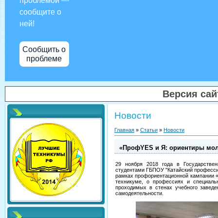
проблемой —
сообщите о
ней!
Сообщить о
проблеме
Версия са
Новости
Главная
»
Статьи
»
Новости
«ПрофYES и Я: ориентиры мо
29 ноября 2018 года в Государствен
студентами ГБПОУ "Катайский професси
рамках профориентационной кампании 
техникуме, о профессиях и специаль
проходимых в стенах учебного завед
самодеятельности.