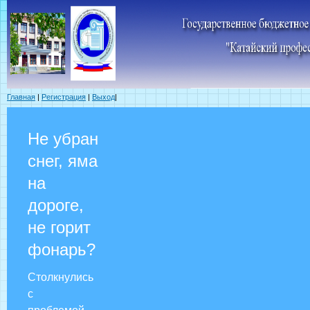
Главная
|
Регистрация
|
Выход
|
Не убран
снег, яма
на
дороге,
не горит
фонарь?
Столкнулись
с