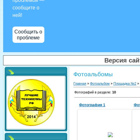
проблемой —
сообщите о
ней!
Сообщить о
проблеме
Версия са
Фотоальбомы
Главная
»
Фотоальбом
»
Площадка №2
» 
Фотографий в разделе
:
10
Фотография 1
Фо
2013/10/01
1241241241241