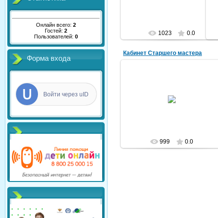
Онлайн всего:
2
Гостей:
2
1023
0.0
Пользователей:
0
Кабинет Старшего мастера
Форма входа
2013/10/01
Войти через uID
1241241241241
999
0.0