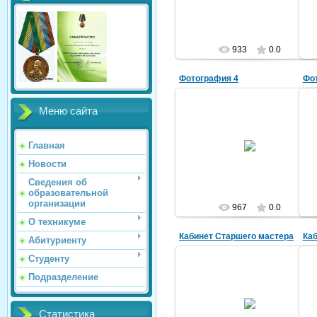
933
0.0
Фотография 4
Фо
Меню сайта
2013/10/01
Главная
1241241241241
Новости
Сведения об
образовательной
организации
967
0.0
О техникуме
Кабинет Старшего мастера
Каб
Абитуриенту
Студенту
Подразделение
2013/10/01
Статистика
1241241241241