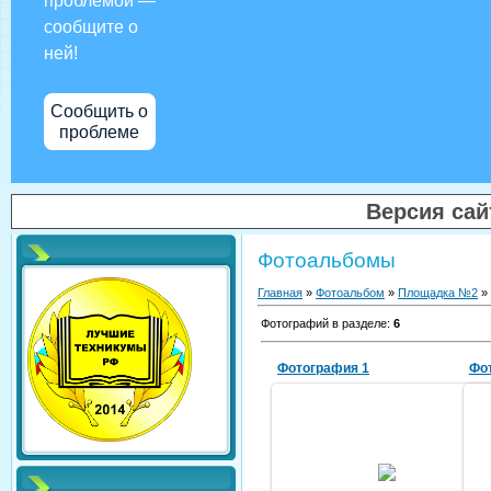
проблемой —
сообщите о
ней!
Сообщить о
проблеме
Версия са
Фотоальбомы
Главная
»
Фотоальбом
»
Площадка №2
»
Фотографий в разделе
:
6
Фотография 1
Фо
2013/10/01
1241241241241