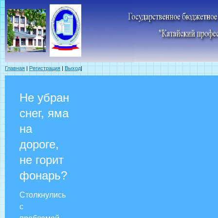
Главная
|
Регистрация
|
Выход
|
Не убран
снег, яма
на
дороге,
не горит
фонарь?
Столкнулись
с