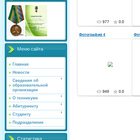
977
0.0
Фотография 4
Фо
Меню сайта
2013/10/01
Главная
1241241241241
Новости
Сведения об
образовательной
организации
949
0.0
О техникуме
Абитуриенту
Студенту
Подразделение
Статистика