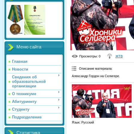
Меню сайта
Просмотры
: 0
ЖТВ
Главная
Описание материала
:
Новости
Александр Гордон на Селигере.
Сведения об
образовательной
организации
О техникуме
Абитуриенту
Студенту
Подразделение
Язык
: Русский
Статистика