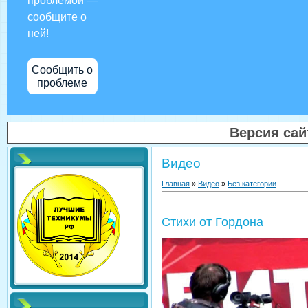
проблемой —
сообщите о
ней!
Сообщить о
проблеме
Версия са
Видео
Главная
»
Видео
»
Без категории
Стихи от Гордона