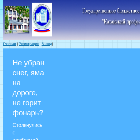
Главная
|
Регистрация
|
Выход
|
Не убран
снег, яма
на
дороге,
не горит
фонарь?
Столкнулись
с