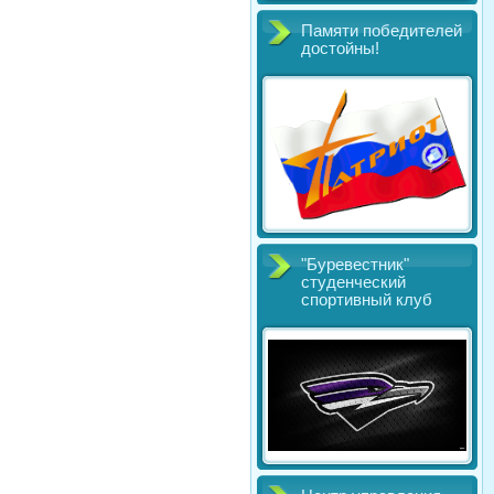
Памяти победителей
достойны!
"Буревестник"
студенческий
спортивный клуб