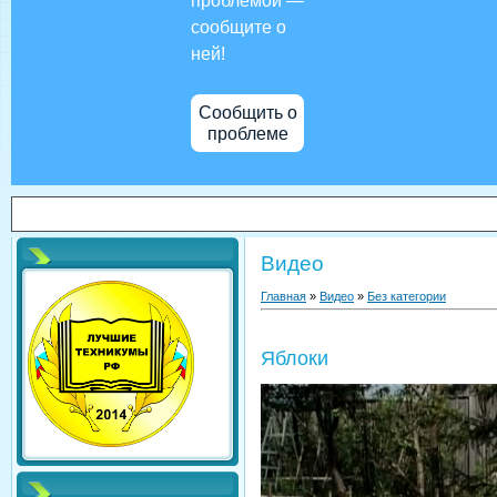
проблемой —
сообщите о
ней!
Сообщить о
проблеме
Видео
Главная
»
Видео
»
Без категории
Яблоки