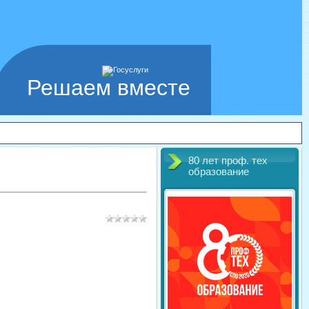
Решаем вместе
80 лет проф. тех
образование