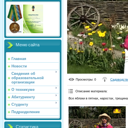
Меню сайта
Главная
Новости
Сведения об
образовательной
Просмотры
: 0
Садоводств
организации
О техникуме
Описание материала
:
Абитуриенту
Все яблоки в пятнах, наростах, трещина
Студенту
Подразделение
Статистика