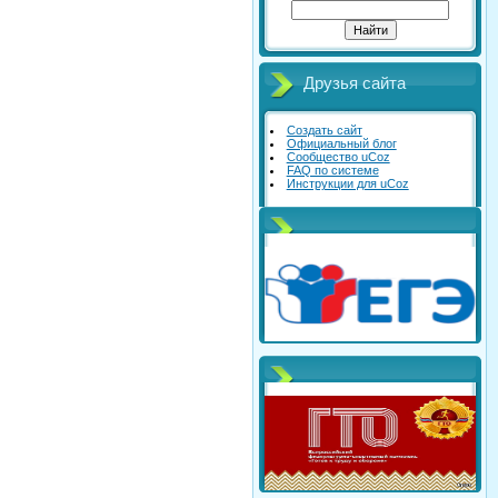
Друзья сайта
Создать сайт
Официальный блог
Сообщество uCoz
FAQ по системе
Инструкции для uCoz