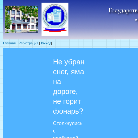
Главная
|
Регистрация
|
Выход
|
Не убран
снег, яма
на
дороге,
не горит
фонарь?
Столкнулись
с