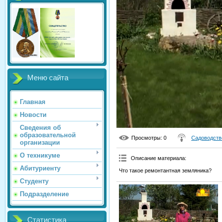
Меню сайта
Главная
Новости
Сведения об
образовательной
Просмотры
: 0
Садоводств
организации
О техникуме
Описание материала
:
Абитуриенту
Что такое ремонтантная земляника?
Студенту
Подразделение
Статистика