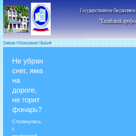
Главная
|
Регистрация
|
Выход
|
Не убран
снег, яма
на
дороге,
не горит
фонарь?
Столкнулись
с