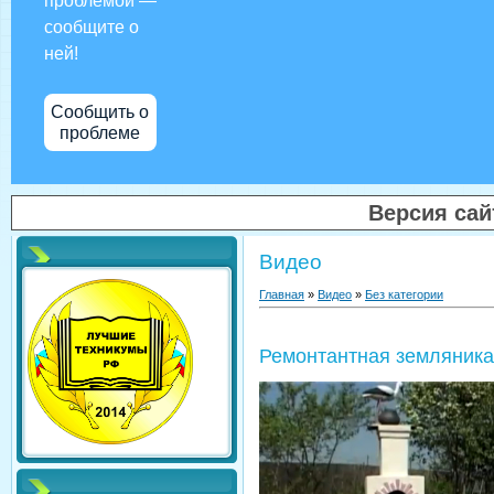
проблемой —
сообщите о
ней!
Сообщить о
проблеме
Версия са
Видео
Главная
»
Видео
»
Без категории
Ремонтантная земляника