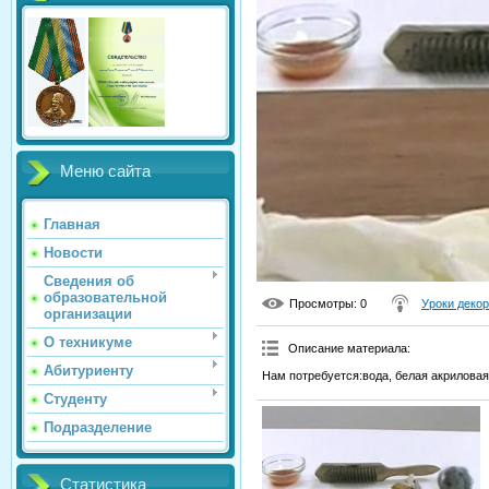
Меню сайта
Главная
Новости
Сведения об
образовательной
Просмотры
: 0
Уроки деко
организации
О техникуме
Описание материала
:
Абитуриенту
Нам потребуется:вода, белая акриловая 
Студенту
Подразделение
Статистика