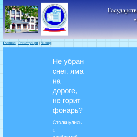
Главная
|
Регистрация
|
Выход
|
Не убран
снег, яма
на
дороге,
не горит
фонарь?
Столкнулись
с