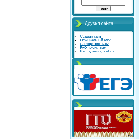
Друзья сайта
Создать сайт
Официальный блог
Сообщество uCoz
FAQ по системе
Инструкции для uCoz