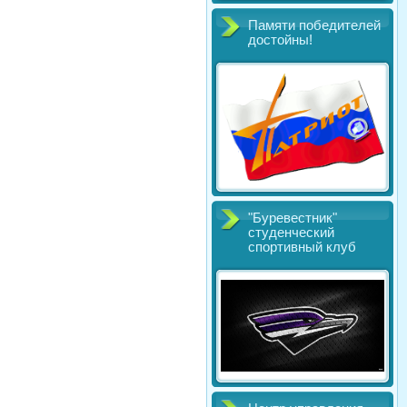
Памяти победителей
достойны!
"Буревестник"
студенческий
спортивный клуб