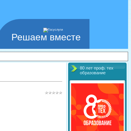
Решаем вместе
80 лет проф. тех
образование