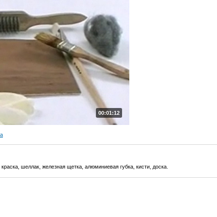
00:01:12
ра
краска, шеллак, железная щетка, алюминиевая губка, кисти, доска.