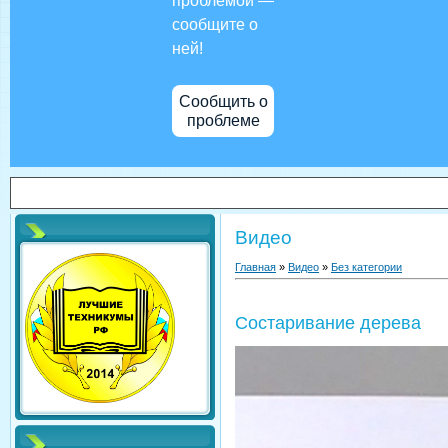
проблемой —
сообщите о
ней!
Сообщить о
проблеме
Видео
Главная
»
Видео
»
Без категории
Состаривание дерева