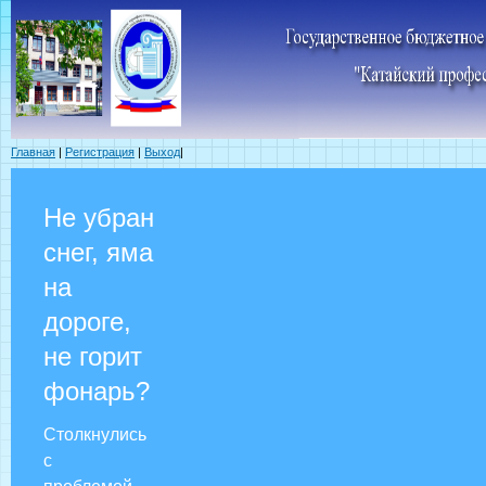
Главная
|
Регистрация
|
Выход
|
Не убран
снег, яма
на
дороге,
не горит
фонарь?
Столкнулись
с