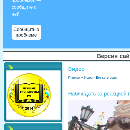
проблемой —
сообщите о
ней!
Сообщить о
проблеме
Версия са
Видео
Главная
»
Видео
»
Без категории
Наблюдать за реакцией 