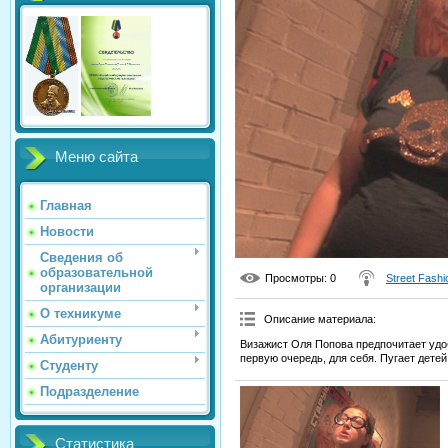
Меню сайта
Главная
Новости
Сведения об
образовательной
Просмотры
: 0
Street Fashi
организации
О техникуме
Описание материала
:
Абитуриенту
Визажист Оля Попова предпочитает удо
первую очередь, для себя. Пугает дете
Студенту
Подразделение
Статистика