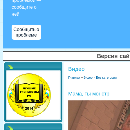
проблемой —
сообщите о
ней!
Сообщить о
проблеме
Версия са
Видео
Главная
»
Видео
»
Без категории
Мама, ты монстр