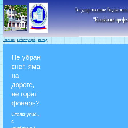
Главная
|
Регистрация
|
Выход
|
Не убран
снег, яма
на
дороге,
не горит
фонарь?
Столкнулись
с