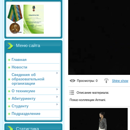
Меню сайта
Главная
Новости
Сведения об
образовательной
Просмотры
: 0
Shine show
организации
О техникуме
Описание материала
:
Абитуриенту
Показ коллекции Armani.
Студенту
Подразделение
Статистика