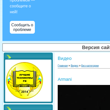
проблемой —
сообщите о
ней!
Сообщить о
проблеме
Версия са
Видео
Главная
»
Видео
»
Без категории
Armani