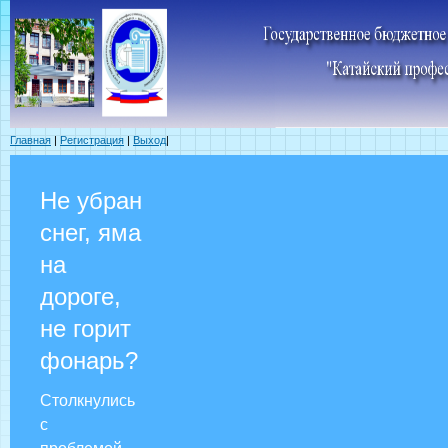
Главная
|
Регистрация
|
Выход
|
Не убран
снег, яма
на
дороге,
не горит
фонарь?
Столкнулись
с