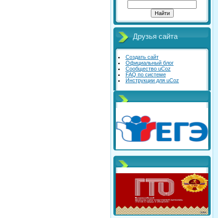
Друзья сайта
Создать сайт
Официальный блог
Сообщество uCoz
FAQ по системе
Инструкции для uCoz