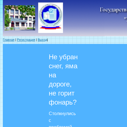
Главная
|
Регистрация
|
Выход
|
Не убран
снег, яма
на
дороге,
не горит
фонарь?
Столкнулись
с