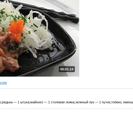
00:01:14
ыстро
р;редька — 1 штука;майонез — 1 столовая ложка;зеленый лук — 1 пучок;тобико, кимош