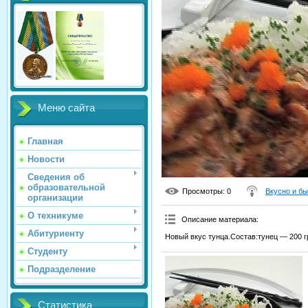
Меню сайта
Главная
Новости
Сведения об
образовательной
Просмотры
: 0
Вкусно и б
организации
О техникуме
Описание материала
:
Абитуриенту
Новый вкус тунца.Состав:тунец — 200 г
Студенту
Подразделение
Статистика