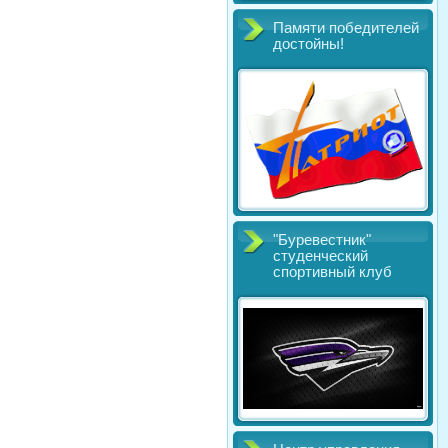
Памяти победителей
достойны!
"Буревестник"
студенческий
спортивный клуб