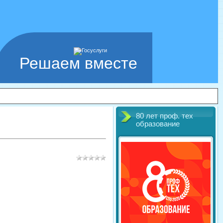
Решаем вместе
80 лет проф. тех
образование