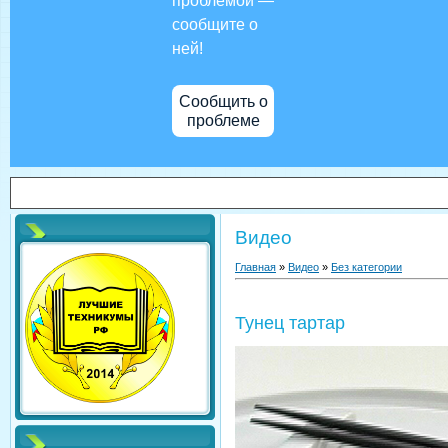
проблемой —
сообщите о
ней!
Сообщить о
проблеме
Видео
Главная
»
Видео
»
Без категории
Тунец тартар