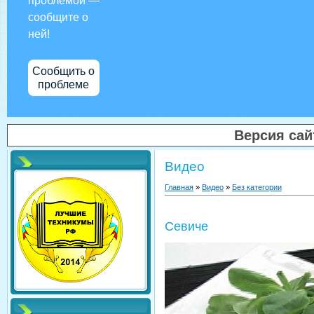
проблемой —
сообщите о
ней!
Сообщить о
проблеме
Версия са
Видео
Главная
»
Видео
»
Без категории
Севиче