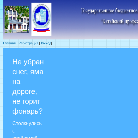
Главная
|
Регистрация
|
Выход
|
Не убран
снег, яма
на
дороге,
не горит
фонарь?
Столкнулись
с