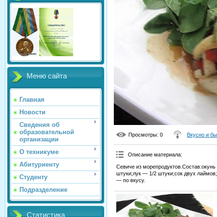
Меню сайта
Главная
Новости
Сведения об
образовательной
Просмотры
: 0
Вкусно и б
организации
О техникуме
Описание материала
:
Абитуриенту
Севиче из морепродуктов.Состав:окунь 
штуки;лук — 1/2 штуки;сок двух лаймов
Студенту
— по вкусу.
Подразделение
Статистика