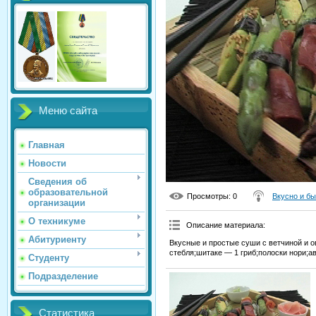
Меню сайта
Главная
Новости
Сведения об
образовательной
Просмотры
: 0
Вкусно и б
организации
О техникуме
Описание материала
:
Абитуриенту
Вкусные и простые суши с ветчиной и 
стебля;шитаке — 1 гриб;полоски нори;ав
Студенту
Подразделение
Статистика