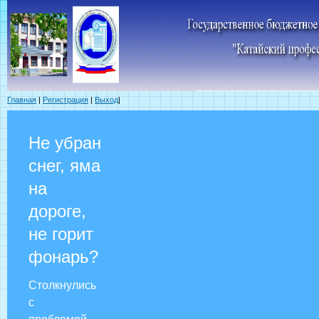
Главная
|
Регистрация
|
Выход
|
Не убран
снег, яма
на
дороге,
не горит
фонарь?
Столкнулись
с