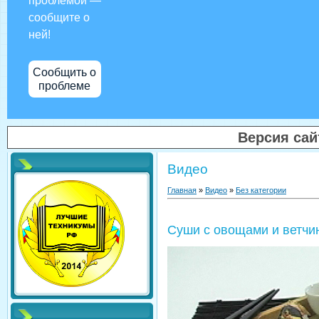
проблемой —
сообщите о
ней!
Сообщить о
проблеме
Версия са
Видео
Главная
»
Видео
»
Без категории
Суши с овощами и ветчи