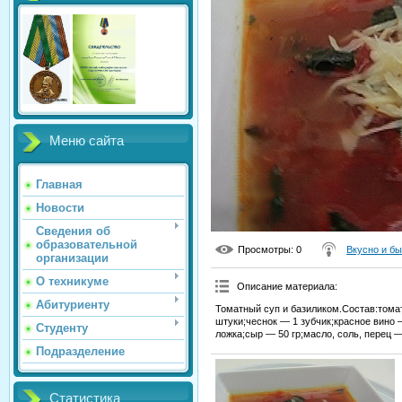
Меню сайта
Главная
Новости
Сведения об
образовательной
Просмотры
: 0
Вкусно и б
организации
О техникуме
Описание материала
:
Абитуриенту
Томатный суп и базиликом.Состав:томат
штуки;чеснок — 1 зубчик;красное вино 
Студенту
ложка;сыр — 50 гр;масло, соль, перец —
Подразделение
Статистика