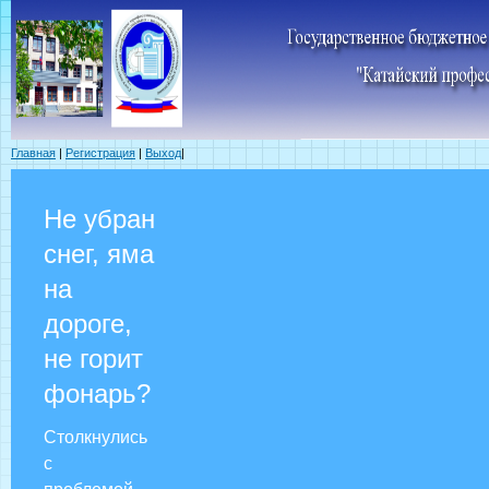
Главная
|
Регистрация
|
Выход
|
Не убран
снег, яма
на
дороге,
не горит
фонарь?
Столкнулись
с