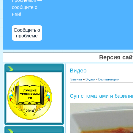
проблемой —
сообщите о
ней!
Сообщить о
проблеме
Версия са
Видео
Главная
»
Видео
»
Без категории
Суп с томатами и базили