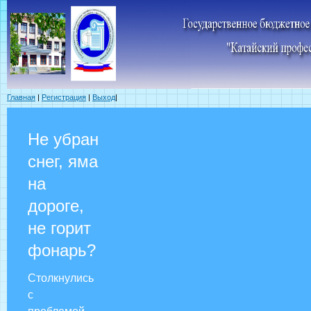
Главная
|
Регистрация
|
Выход
|
Не убран
снег, яма
на
дороге,
не горит
фонарь?
Столкнулись
с