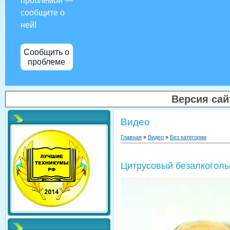
проблемой —
сообщите о
ней!
Сообщить о
проблеме
Версия са
Видео
Главная
»
Видео
»
Без категории
Цитрусовый безалкоголь