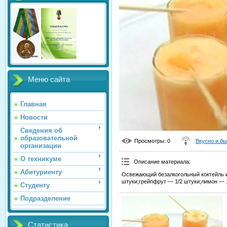
Меню сайта
Главная
Новости
Сведения об
образовательной
Просмотры
: 0
Вкусно и б
организации
О техникуме
Описание материала
:
Абитуриенту
Освежающий безалкогольный коктейль 
штуки;грейпфрут — 1/2 штуки;лимон — 1
Студенту
Подразделение
Статистика