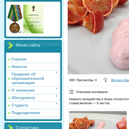
Меню сайта
Главная
Новости
Сведения об
образовательной
Просмотры
: 0
Вкусно и б
организации
О техникуме
Описание материала
:
Абитуриенту
Немного волшебства и пенка «Сюзетте» 
стакан;желатин — 6 листов.
Студенту
Подразделение
Статистика