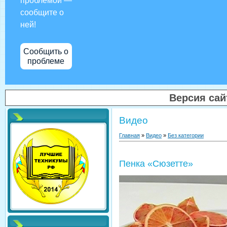
проблемой —
сообщите о
ней!
Сообщить о
проблеме
Версия са
Видео
Главная
»
Видео
»
Без категории
Пенка «Сюзетте»