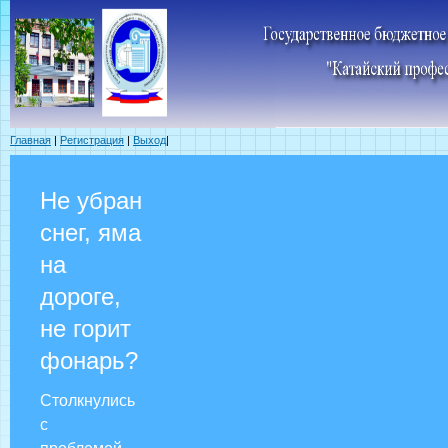
Главная
|
Регистрация
|
Выход
|
Не убран
снег, яма
на
дороге,
не горит
фонарь?
Столкнулись
с