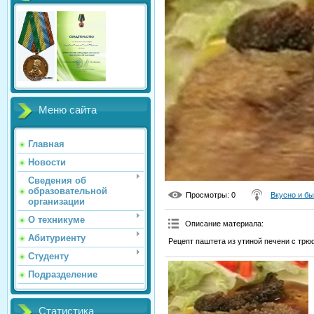
Меню сайта
Главная
Новости
Сведения об
образовательной
Просмотры
: 0
Вкусно и б
организации
О техникуме
Описание материала
:
Абитуриенту
Рецепт паштета из утиной печени с трюф
Студенту
Подразделение
Статистика