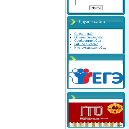
Друзья сайта
Создать сайт
Официальный блог
Сообщество uCoz
FAQ по системе
Инструкции для uCoz