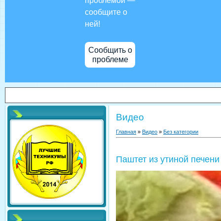
проблемой —
сообщите о
ней!
Сообщить о
проблеме
Видео
Главная
»
Видео
»
Без категории
Паштет из утиной печен