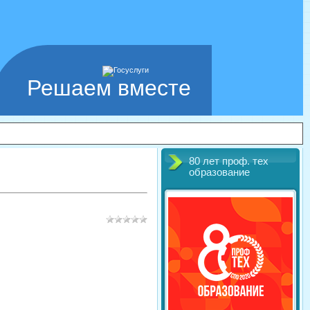
Решаем вместе
80 лет проф. тех
образование