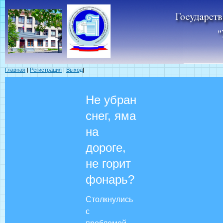
Главная
|
Регистрация
|
Выход
|
Не убран
снег, яма
на
дороге,
не горит
фонарь?
Столкнулись
с