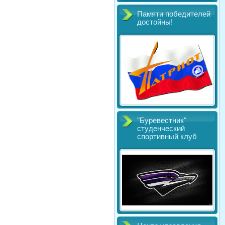
Памяти победителей
достойны!
"Буревестник"
студенческий
спортивный клуб