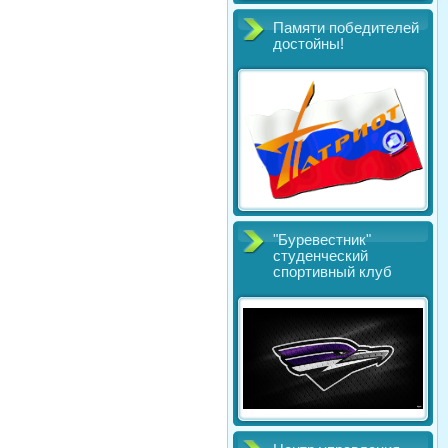
Памяти победителей
достойны!
"Буревестник"
студенческий
спортивный клуб