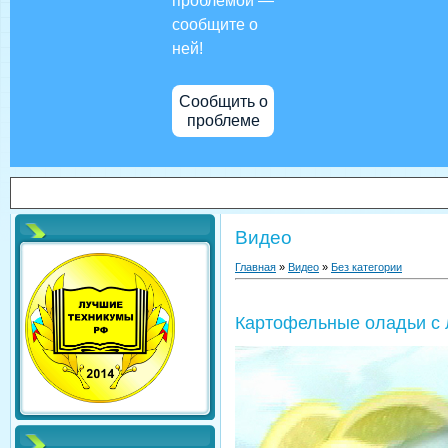
проблемой —
сообщите о
ней!
Сообщить о
проблеме
Видео
Главная
»
Видео
»
Без категории
Картофельные оладьи с