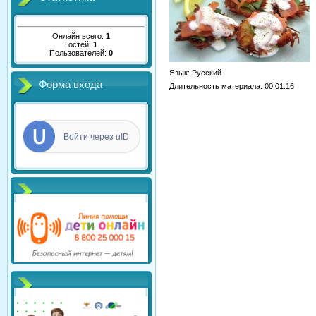
Онлайн всего:
1
Гостей:
1
Пользователей:
0
Язык
: Русский
Форма входа
Длительность материала
: 00:01:16
Войти через uID