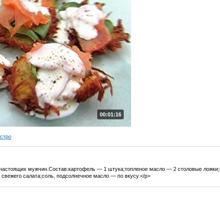
00:01:16
ыстро
 настоящих мужчин.Состав:картофель — 1 штука;топленое масло — 2 столовые ложки;
 свежего салата;соль, подсолнечное масло — по вкусу.</p>