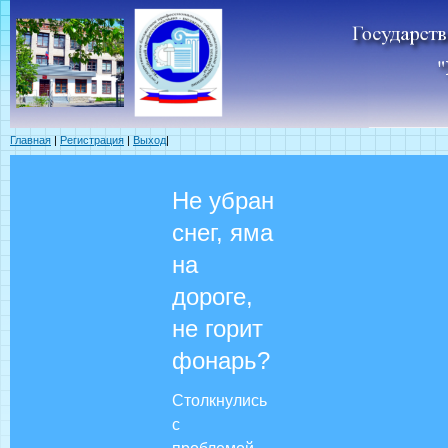
Главная
|
Регистрация
|
Выход
|
Не убран
снег, яма
на
дороге,
не горит
фонарь?
Столкнулись
с