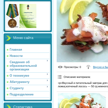
Меню сайта
Главная
Новости
Сведения об
образовательной
Просмотры
: 0
Вкусно и б
организации
О техникуме
Описание материала
:
Абитуриенту
<p>Вкусный и питательный завтрак для
ложка;копченый лосось — 50 гр;немного
Студенту
Подразделение
Статистика