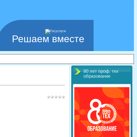
Решаем вместе
80 лет проф. тех
образование