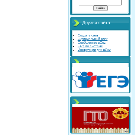
Друзья сайта
Создать сайт
Официальный блог
Сообщество uCoz
FAQ по системе
Инструкции для uCoz