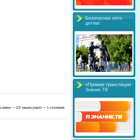
Безопасное лето
детям!
«Прямая трансляция
Знание.ТВ
сливки — 1/2 чашки;укроп — 1 столовая