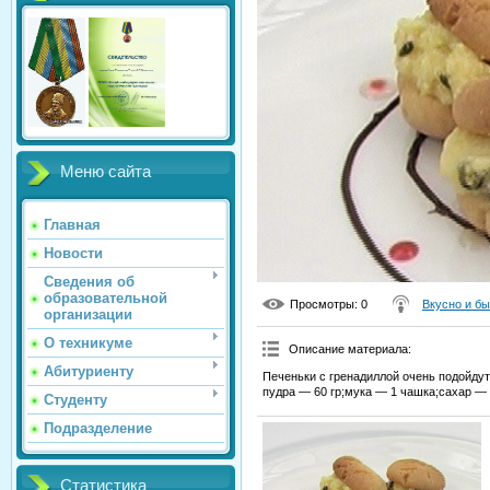
Меню сайта
Главная
Новости
Сведения об
образовательной
Просмотры
: 0
Вкусно и б
организации
О техникуме
Описание материала
:
Абитуриенту
Печеньки с гренадиллой очень подойду
пудра — 60 гр;мука — 1 чашка;сахар — 
Студенту
Подразделение
Статистика