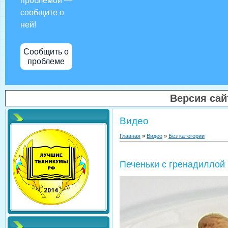
проблемой —
сообщите о
ней!
Сообщить о
проблеме
Версия са
Видео
Главная
»
Видео
»
Без категории
Печеньки с гренадиллой