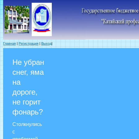
Главная
|
Регистрация
|
Выход
|
Не убран
снег, яма
на
дороге,
не горит
фонарь?
Столкнулись
с