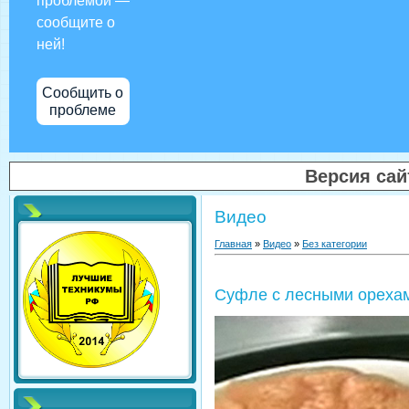
проблемой —
сообщите о
ней!
Сообщить о
проблеме
Версия са
Видео
Главная
»
Видео
»
Без категории
Суфле с лесными ореха