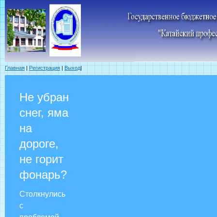
Главная
|
Регистрация
|
Выход
|
Не убран
снег, яма
на
дороге,
не горит
фонарь?
Столкнулись
с