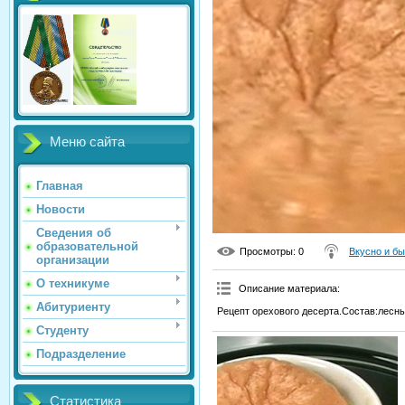
Меню сайта
Главная
Новости
Сведения об
образовательной
Просмотры
: 0
Вкусно и б
организации
О техникуме
Описание материала
:
Абитуриенту
Рецепт орехового десерта.Состав:лесны
Студенту
Подразделение
Статистика