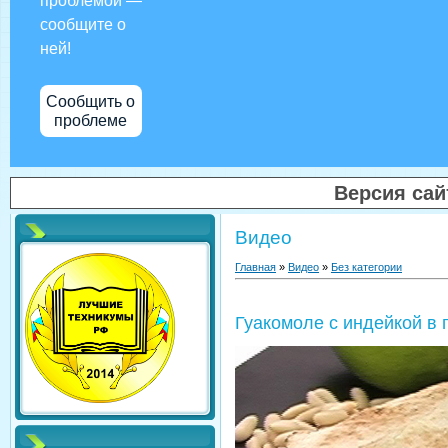
проблемой —
сообщите о
ней!
Сообщить о
проблеме
Версия са
Видео
Главная
»
Видео
»
Без категории
Гуакомоле с индейкой в 