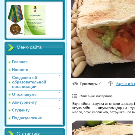
Меню сайта
Главная
Новости
Сведения об
образовательной
Просмотры
: 0
Вкусно и б
организации
О техникуме
Описание материала
:
Абитуриенту
Вкуснейшая закуска из мякоти авокадо:
штука;лайм — 2 штуки;помидоры 3 штуки
Студенту
масло, соус «Тобаско», петрушка - по вк
Подразделение
Статистика