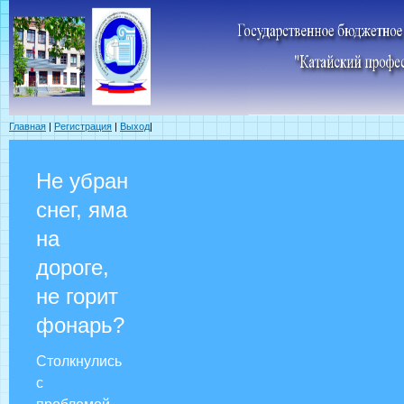
Главная
|
Регистрация
|
Выход
|
Не убран
снег, яма
на
дороге,
не горит
фонарь?
Столкнулись
с