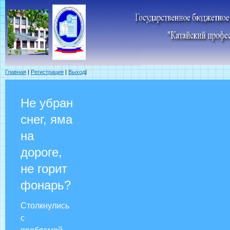
Главная
|
Регистрация
|
Выход
|
Не убран
снег, яма
на
дороге,
не горит
фонарь?
Столкнулись
с