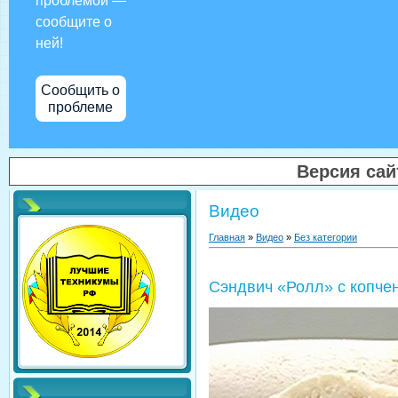
проблемой —
сообщите о
ней!
Сообщить о
проблеме
Версия са
Видео
Главная
»
Видео
»
Без категории
Сэндвич «Ролл» с копче