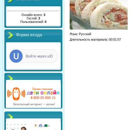
Онлайн всего:
3
Гостей:
3
Пользователей:
0
Язык
: Русский
Форма входа
Длительность материала
: 00:01:07
Войти через uID