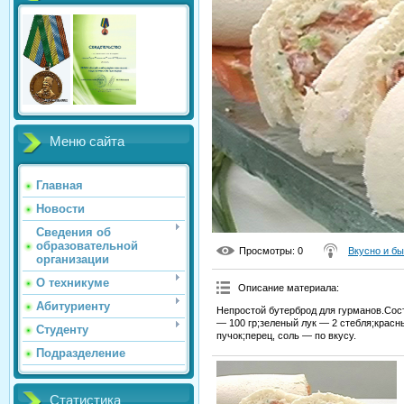
Меню сайта
Главная
Новости
Сведения об
образовательной
Просмотры
: 0
Вкусно и б
организации
О техникуме
Описание материала
:
Абитуриенту
Непростой бутерброд для гурманов.Сост
— 100 гр;зеленый лук — 2 стебля;красн
Студенту
пучок;перец, соль — по вкусу.
Подразделение
Статистика