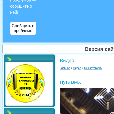
проблемой —
сообщите о
ней!
Сообщить о
проблеме
Версия са
Видео
Главная
»
Видео
»
Без категории
Путь BMX