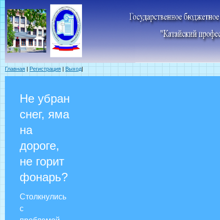
Главная
|
Регистрация
|
Выход
|
Не убран
снег, яма
на
дороге,
не горит
фонарь?
Столкнулись
с