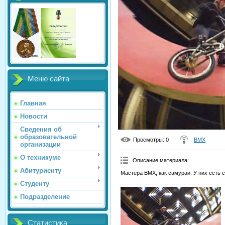
Меню сайта
Главная
Новости
Сведения об
образовательной
Просмотры
: 0
BMX
организации
О техникуме
Описание материала
:
Абитуриенту
Мастера BMX, как самураи. У них есть с
Студенту
Подразделение
Статистика