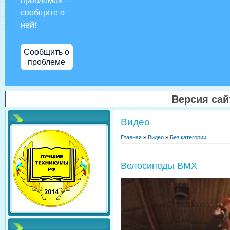
проблемой —
сообщите о
ней!
Сообщить о
проблеме
Версия са
Видео
Главная
»
Видео
»
Без категории
Велосипеды BMX