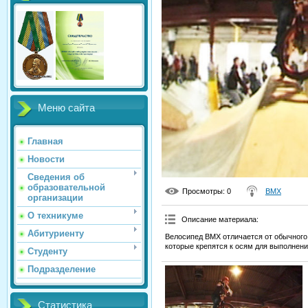
Меню сайта
Главная
Новости
Сведения об
образовательной
Просмотры
: 0
BMX
организации
О техникуме
Описание материала
:
Абитуриенту
Велосипед BMX отличается от обычного
которые крепятся к осям для выполнени
Студенту
Подразделение
Статистика