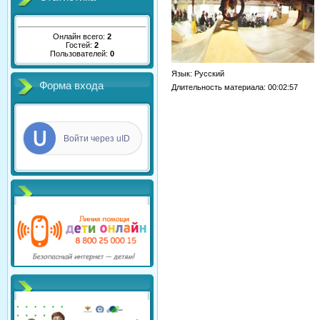
Онлайн всего:
2
Гостей:
2
Пользователей:
0
Язык
: Русский
Форма входа
Длительность материала
: 00:02:57
Войти через uID