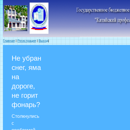
Главная
|
Регистрация
|
Выход
|
Не убран
снег, яма
на
дороге,
не горит
фонарь?
Столкнулись
с