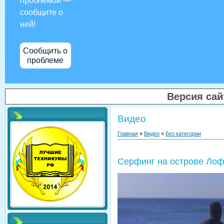
проблемой —
сообщите о
ней!
Сообщить о
проблеме
Версия са
Видео
Главная
»
Видео
»
Без категории
Серфинг на острове Ло