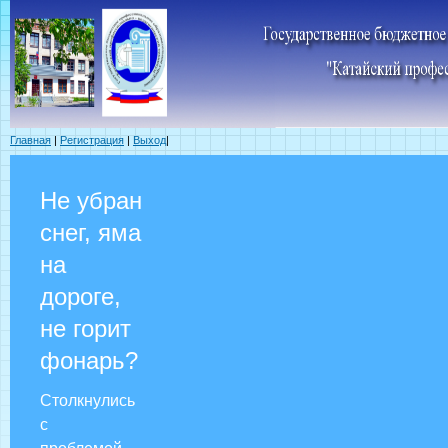
Главная
|
Регистрация
|
Выход
|
Не убран
снег, яма
на
дороге,
не горит
фонарь?
Столкнулись
с