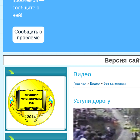
проблемой —
сообщите о
ней!
Сообщить о
проблеме
Версия са
Видео
Главная
»
Видео
»
Без категории
Уступи дорогу