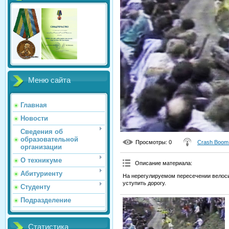
Меню сайта
Главная
Новости
Сведения об
образовательной
Просмотры
: 0
Crash Boom
организации
О техникуме
Описание материала
:
Абитуриенту
На нерегулируемом пересечении велоси
уступить дорогу.
Студенту
Подразделение
Статистика