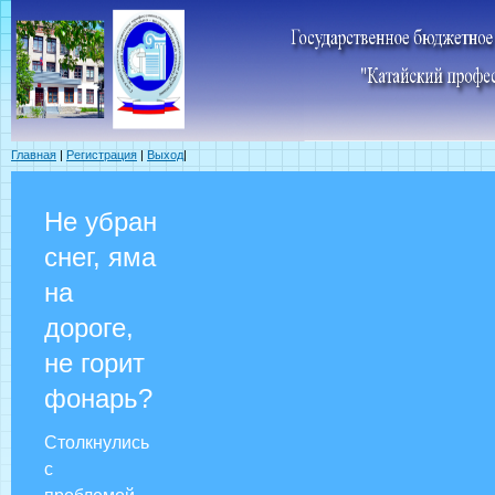
Главная
|
Регистрация
|
Выход
|
Не убран
снег, яма
на
дороге,
не горит
фонарь?
Столкнулись
с