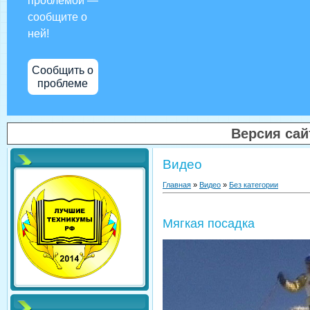
проблемой —
сообщите о
ней!
Сообщить о
проблеме
Версия са
Видео
Главная
»
Видео
»
Без категории
Мягкая посадка