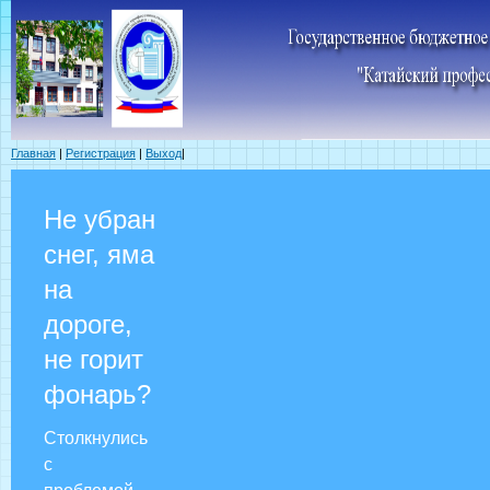
Главная
|
Регистрация
|
Выход
|
Не убран
снег, яма
на
дороге,
не горит
фонарь?
Столкнулись
с