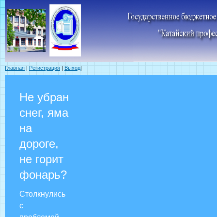
Главная
|
Регистрация
|
Выход
|
Не убран
снег, яма
на
дороге,
не горит
фонарь?
Столкнулись
с