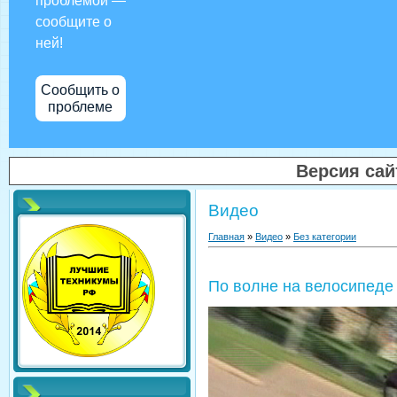
проблемой —
сообщите о
ней!
Сообщить о
проблеме
Версия са
Видео
Главная
»
Видео
»
Без категории
По волне на велосипеде