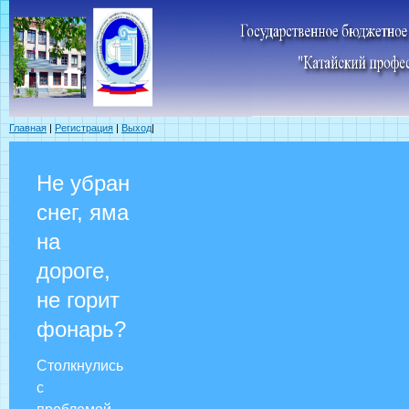
Главная
|
Регистрация
|
Выход
|
Не убран
снег, яма
на
дороге,
не горит
фонарь?
Столкнулись
с