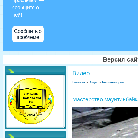
проблемой —
сообщите о
ней!
Сообщить о
проблеме
Версия са
Видео
Главная
»
Видео
»
Без категории
Мастерство маунтинбайк