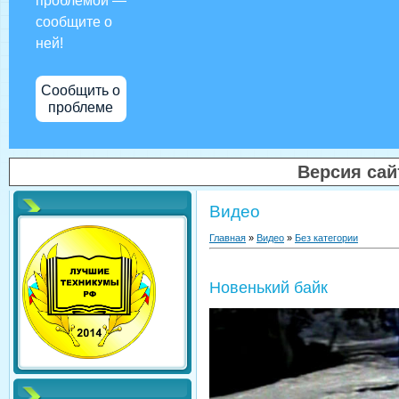
проблемой —
сообщите о
ней!
Сообщить о
проблеме
Версия са
Видео
Главная
»
Видео
»
Без категории
Новенький байк