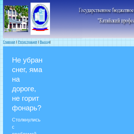
Главная
|
Регистрация
|
Выход
|
Не убран
снег, яма
на
дороге,
не горит
фонарь?
Столкнулись
с