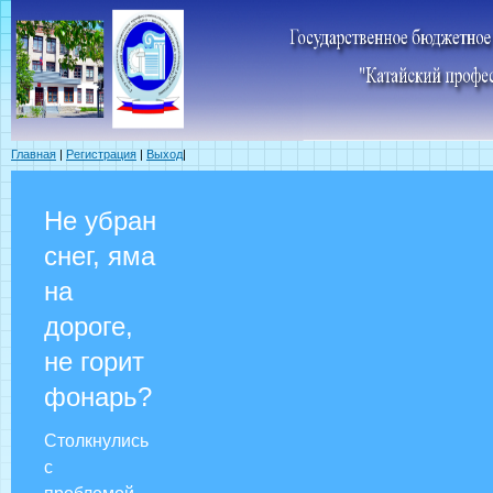
Главная
|
Регистрация
|
Выход
|
Не убран
снег, яма
на
дороге,
не горит
фонарь?
Столкнулись
с