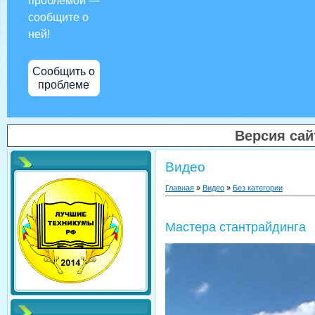
проблемой —
сообщите о
ней!
Сообщить о
проблеме
Версия са
Видео
Главная
»
Видео
»
Без категории
Мастера стантрайдинга