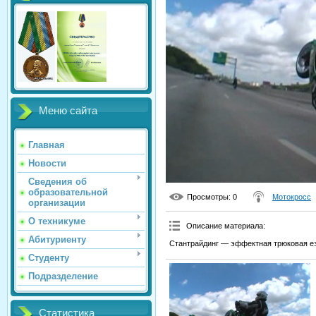
Меню сайта
Главная
Новости
Сведения об
образовательной
Просмотры
: 0
Мотокросс
организации
О техникуме
Описание материала
:
Абитуриенту
Стантрайдинг — эффектная трюковая ез
Студенту
Подразделение
Статистика