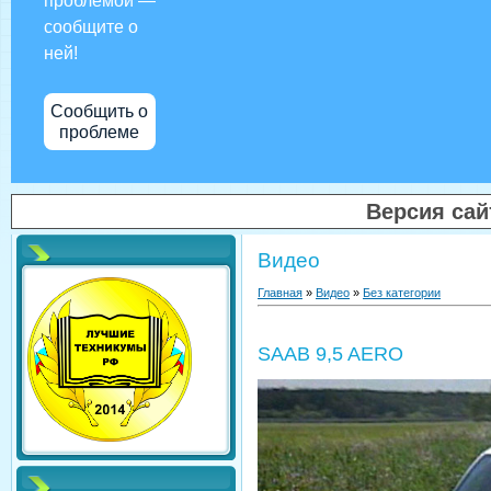
проблемой —
сообщите о
ней!
Сообщить о
проблеме
Версия са
Видео
Главная
»
Видео
»
Без категории
SAAB 9,5 AERO