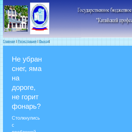
Главная
|
Регистрация
|
Выход
|
Не убран
снег, яма
на
дороге,
не горит
фонарь?
Столкнулись
с