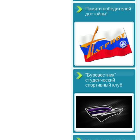
Памяти победителей
достойны!
"Буревестник"
студенческий
спортивный клуб