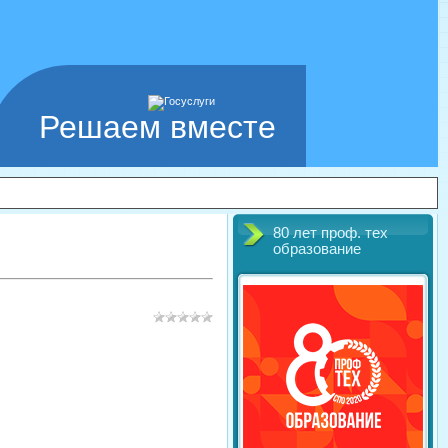
Решаем вместе
80 лет проф. тех
образование