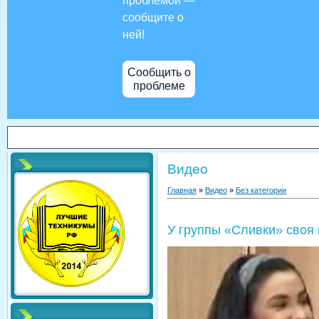
проблемой —
сообщите о
ней!
Сообщить о
проблеме
Видео
Главная
»
Видео
»
Без категории
У группы «Сливки» своя