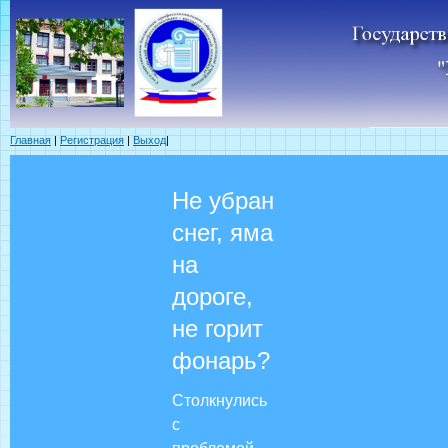
Главная
|
Регистрация
|
Выход
|
Не убран
снег, яма
на
дороге,
не горит
фонарь?
Столкнулись
с