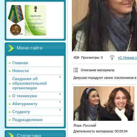
Меню сайта
Просмотры
: 0
«С Новым г
Главная
Описание материала
:
Новости
Девушки порадуют своих поклонников в
Сведения об
образовательной
организации
О техникуме
Абитуриенту
Студенту
Подразделение
Язык
: Русский
Длительность материала
: 00:00:54
Статистика