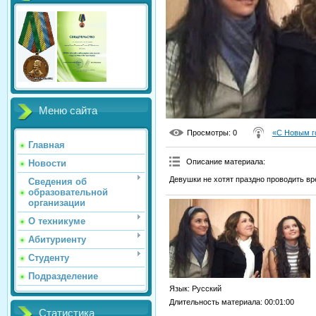
Меню сайта
Просмотры
: 0
«С Новым г
Главная
Описание материала
:
Новости
Девушки не хотят праздно проводить вре
Сведения об
образовательной
организации
О техникуме
Абитуриенту
Студенту
Подразделение
Язык
: Русский
Длительность материала
: 00:01:00
Статистика