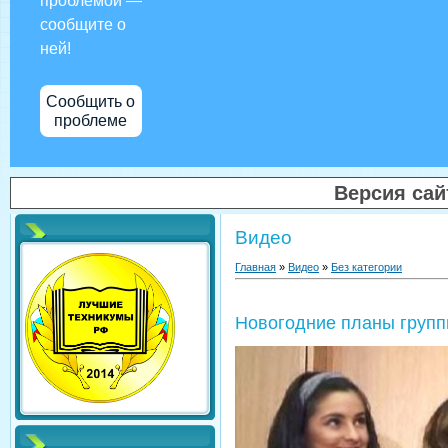
проблемой —
сообщите о
ней!
Сообщить о
проблеме
Версия са
Видео
Главная
»
Видео
»
Без категории
Новогодние планы груп