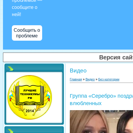
проблемой —
сообщите о
ней!
Сообщить о
проблеме
Версия са
Видео
Главная
»
Видео
»
Без категории
Группа «Серебро» поздр
влюбленных