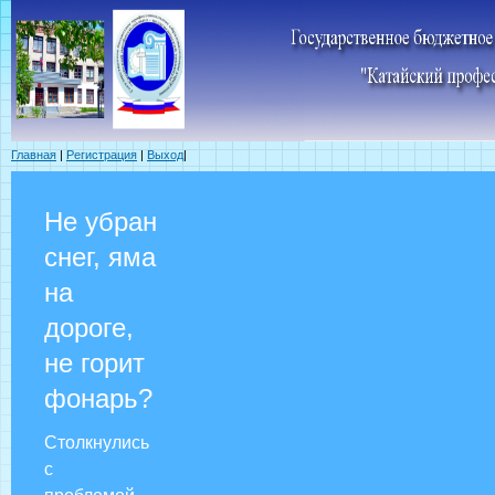
Главная
|
Регистрация
|
Выход
|
Не убран
снег, яма
на
дороге,
не горит
фонарь?
Столкнулись
с