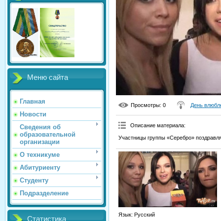
Меню сайта
Главная
Просмотры
: 0
День влюбл
Новости
Описание материала
:
Сведения об
образовательной
Участницы группы «Серебро» поздравля
организации
О техникуме
Абитуриенту
Студенту
Подразделение
Язык
: Русский
Статистика