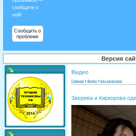
проблемой —
сообщите о
ней!
Сообщить о
проблеме
Версия са
Видео
Главная
»
Видео
»
Без категории
Зверева и Киркорова оде