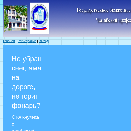
Главная
|
Регистрация
|
Выход
|
Не убран
снег, яма
на
дороге,
не горит
фонарь?
Столкнулись
с