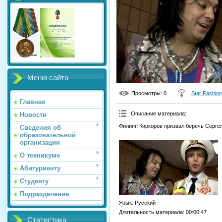
Меню сайта
Просмотры
: 0
Star Fashion
Главная
Описание материала
:
Новости
Филипп Киркоров призвал беречь Сергея
Сведения об
образовательной
организации
О техникуме
Абитуриенту
Студенту
Подразделение
Язык
: Русский
Длительность материала
: 00:00:47
Статистика