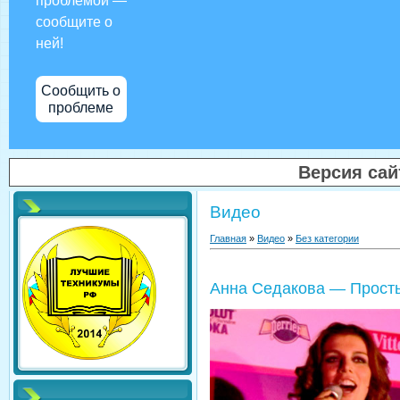
проблемой —
сообщите о
ней!
Сообщить о
проблеме
Версия са
Видео
Главная
»
Видео
»
Без категории
Анна Седакова — Прост