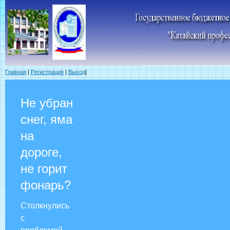
Главная
|
Регистрация
|
Выход
|
Не убран
снег, яма
на
дороге,
не горит
фонарь?
Столкнулись
с