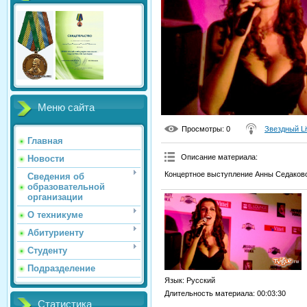
Меню сайта
Просмотры
: 0
Звездный Li
Главная
Описание материала
:
Новости
Концертное выступление Анны Седаково
Сведения об
образовательной
организации
О техникуме
Абитуриенту
Студенту
Подразделение
Язык
: Русский
Длительность материала
: 00:03:30
Статистика