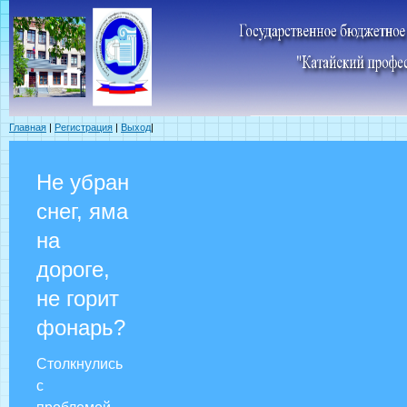
Главная
|
Регистрация
|
Выход
|
Не убран
снег, яма
на
дороге,
не горит
фонарь?
Столкнулись
с