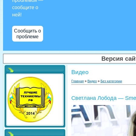
проблемой —
сообщите о
ней!
Сообщить о
проблеме
Версия са
Видео
Главная
»
Видео
»
Без категории
Светлана Лобода — Smell 