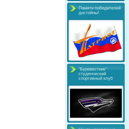
Памяти победителей
достойны!
"Буревестник"
студенческий
спортивный клуб