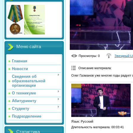
Меню сайта
Просмотры
: 0
Звездный Li
Главная
Описание материала
:
Новости
Олег Газманов уже многие годы радует
Сведения об
образовательной
организации
О техникуме
Абитуриенту
Студенту
Подразделение
Язык
: Русский
Длительность материала
: 00:03:41
Статистика