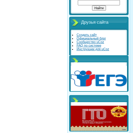
Друзья сайта
Создать сайт
Официальный блог
Сообщество uCoz
FAQ по системе
Инструкции для uCoz