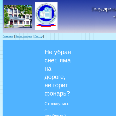
Главная
|
Регистрация
|
Выход
|
Не убран
снег, яма
на
дороге,
не горит
фонарь?
Столкнулись
с