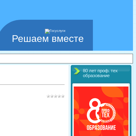
Решаем вместе
80 лет проф. тех
образование