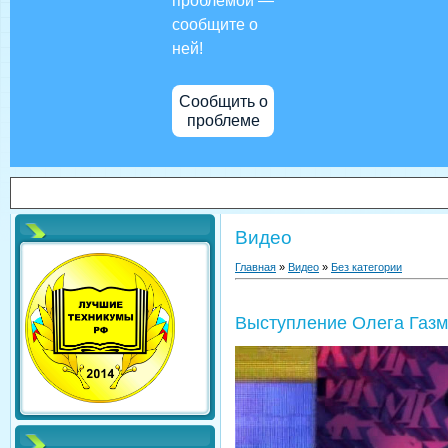
проблемой —
сообщите о
ней!
Сообщить о
проблеме
Видео
Главная
»
Видео
»
Без категории
Выступление Олега Газ